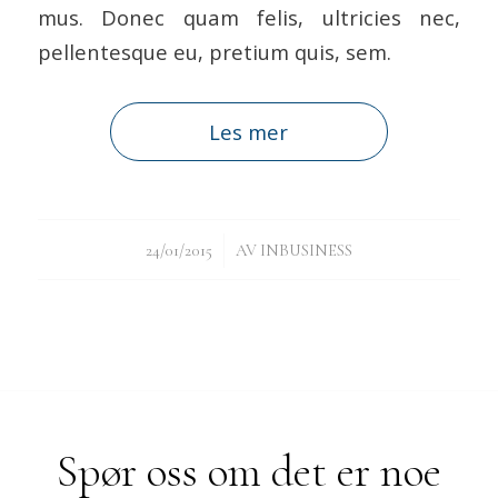
mus. Donec quam felis, ultricies nec,
pellentesque eu, pretium quis, sem.
Les mer
/
24/01/2015
AV
INBUSINESS
Spør oss om det er noe