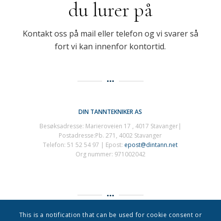
du lurer på
Kontakt oss på mail eller telefon og vi svarer så
fort vi kan innenfor kontortid.
DIN TANNTEKNIKER AS
Besøksadresse: Marieroveien 17 , 4017 Stavanger|
Postadresse:Pb. 271, 4002 Stavanger
Telefon: 51 52 54 97 | Epost:
epost@dintann.net
Org nummer: 971002042
This is a notification that can be used for cookie consent or