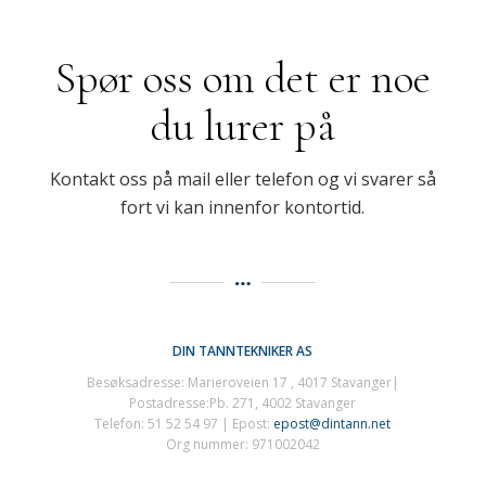
Spør oss om det er noe
du lurer på
Kontakt oss på mail eller telefon og vi svarer så
fort vi kan innenfor kontortid.
DIN TANNTEKNIKER AS
Besøksadresse: Marieroveien 17 , 4017 Stavanger|
Postadresse:Pb. 271, 4002 Stavanger
Telefon: 51 52 54 97 | Epost:
epost@dintann.net
Org nummer: 971002042